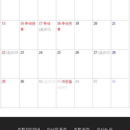
15
16
추석연
17
추석
18
추석연
19
20
21
휴
(음)8/15
휴
22
(음)8/20
23
24
25
26
27
(음)8/25
28
29
30
02
(음)8/30
03
개천절
04
05
06
(음)9/1
조합가입안내
이사장 동정
조합 일정
오시는 길