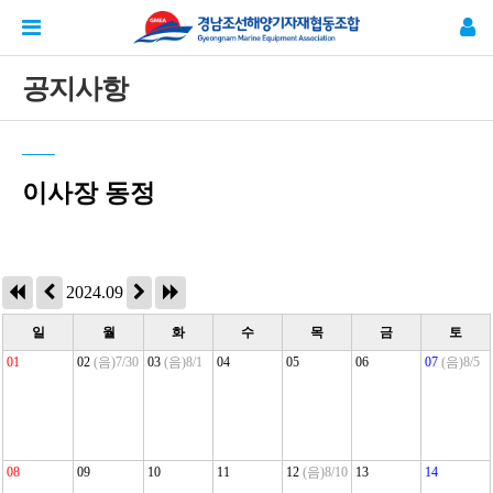
공지사항
이사장 동정
2024.09
일
월
화
수
목
금
토
01
02
(음)7/30
03
(음)8/1
04
05
06
07
(음)8/5
08
09
10
11
12
(음)8/10
13
14