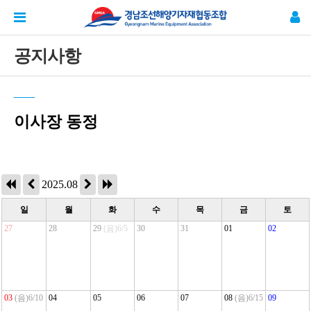
공지사항
이사장 동정
2025.08
일
월
화
수
목
금
토
27
28
29
(음)6/5
30
31
01
02
03
(음)6/10
04
05
06
07
08
(음)6/15
09