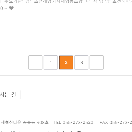
가. 수요기관: 경남조선해양기자재협동조합 나. 사 업 명: 조선해양
00…
1
3
2
시는 길
경제혁신타운 증축동 408호
TEL 055-273-2520
FAX 055-273-