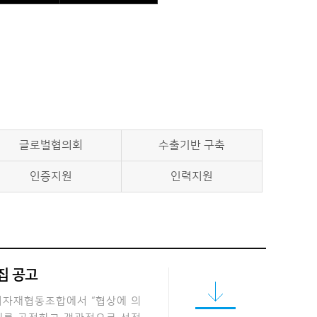
글로벌협의회
수출기반 구축
인증지원
인력지원
집 공고
기자재협동조합에서 “협상에 의