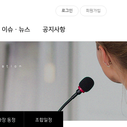
로그인
회원가입
이슈ㆍ뉴스
공지사항
iation
사장 동정
조합일정