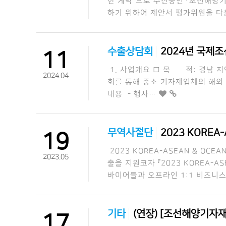
한 계약”으로 추진중인 「조선해양기
하기 위하여 제안서 평가위원을 다음과 
수출상담회
2024년 국제
11
1. 사업개요 □ 목 적: 경남 지
2024.04
회를 통해 중소 기자재업체의 해외 판로
내용 - 행사…
무역사절단
2023 KOREA
19
2023 KOREA-ASEAN & OC
2023.05
출을 지원코자 『2023 KOREA-A
바이어들과 오프라인 1:1 비즈니
기타
(연장) [조선해양기자재
17