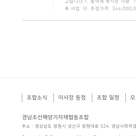
고합니다.1. 용역에 부치는 사항 
축 사업 다. 추정가격: 344,000,
조합소식
이사장 동정
조합 일정
오
경남조선해양기자재협동조합
주소 : 경상남도 창원시 성산구 창원대로 524, 경남사회적