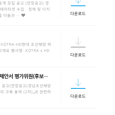
개 모집 공고 (연장공고) 경
데이터셋 수집·정제 및 디지
다운로드
을 다음과 …
KOTRA-HD현대 조선해양 파
요 행사명: KOTRA x HD
다운로드
안서 평가위원(후보자)…
모집 공고(연장공고)경남조선해양
 구축 용역 (2차)」과 관련하
다운로드