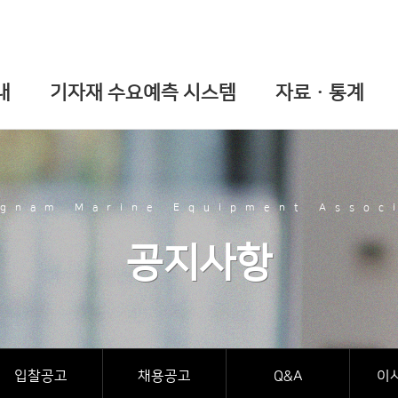
내
기자재 수요예측 시스템
자료ㆍ통계
gnam Marine Equipment Assoc
공지사항
입찰공고
채용공고
Q&A
이