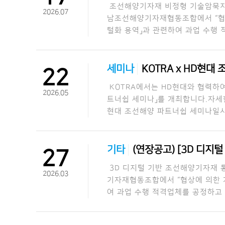
조선해양기자재 비정형 기술암묵지 
2026.07
남조선해양기자재협동조합에서 “협
털화 용역」과 관련하여 과업 수행
세미나
KOTRA x HD현대
22
KOTRA에서는 HD현대와 협력하여
2026.05
트너쉽 세미나」를 개최합니다.자세한
현대 조선해양 파트너쉽 세미나일시: 2
기타
(연장공고) [3D 디지
27
3D 디지털 기반 조선해양기자재 
2026.03
기자재협동조합에서 “협상에 의한 계
여 과업 수행 적격업체를 공정하고