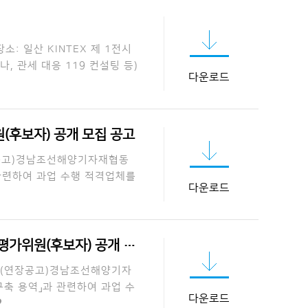
장소: 일산 KINTEX 제 1전시
, 관세 대응 119 컨설팅 등)
다운로드
(후보자) 공개 모집 공고
장공고)경남조선해양기자재협동
 관련하여 과업 수행 적격업체를
다운로드
원(후보자) 공개 모집 …
고 (연장공고)경남조선해양기자
축 용역」과 관련하여 과업 수
다운로드