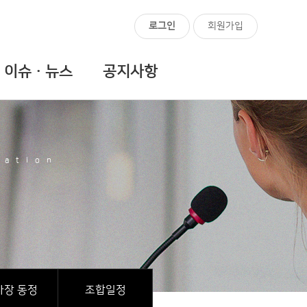
로그인
회원가입
이슈ㆍ뉴스
공지사항
iation
사장 동정
조합일정