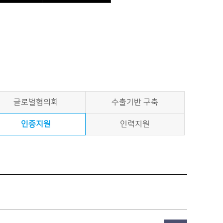
글로벌협의회
수출기반 구축
인증지원
인력지원