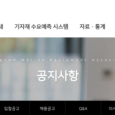
내
기자재 수요예측 시스템
자료ㆍ통계
gnam Marine Equipment Assoc
공지사항
입찰공고
채용공고
Q&A
이