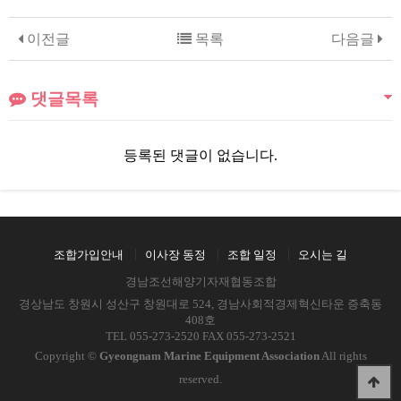
이전글
목록
다음글
댓글목록
등록된 댓글이 없습니다.
조합가입안내
이사장 동정
조합 일정
오시는 길
경남조선해양기자재협동조합
경상남도 창원시 성산구 창원대로 524, 경남사회적경제혁신타운 증축동
408호
TEL 055-273-2520 FAX 055-273-2521
Copyright ©
Gyeongnam Marine Equipment Association
All rights
reserved.