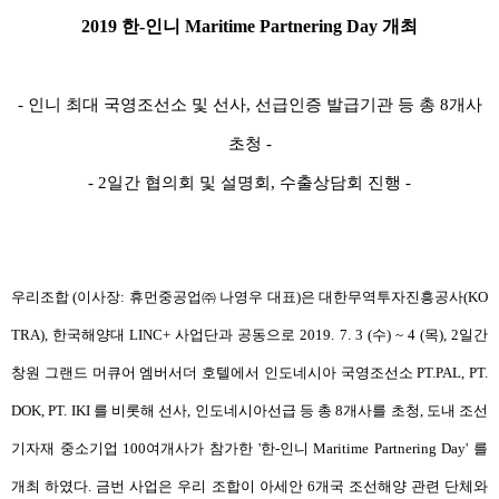
2019
한
-
인니
Maritime Partnering Day
개최
-
인니 최대 국영조선소 및 선사
,
선급인증 발급기관 등 총
8
개사
초청
-
- 2
일간 협의회 및 설명회
,
수출상담회 진행
-
우리조합
(
이사장
:
휴먼중공업
㈜
나영우 대표
)
은 대한무역투자진흥공사
(KO
TRA),
한국해양대
LINC+
사업단과 공동으로
2019. 7. 3 (
수
) ~ 4 (
목
), 2
일간
창원 그랜드 머큐어 엠버서더 호텔에서 인도네시아 국영조선소
PT.PAL, PT.
DOK, PT. IKI
를 비롯해 선사
,
인도네시아선급 등 총
8
개사를 초청
,
도내 조선
기자재 중소기업
100
여개사가 참가한
'
한
-
인니
Maritime Partnering Day'
를
개최 하였다
.
금번 사업은 우리 조합이 아세안
6
개국 조선해양 관련 단체와