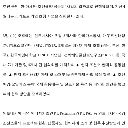
추진 중인
‘
한
-
아세안 조선해양 공동체
’
사업의 일환으로 진행됐으며
,
지난
4
월에는 싱가포르 기업 초청 사업을 진행한 바 있다
.
3
일
(
수
)
오후에는 인도네시아 초청
8
개사와 한국가스공사
,
대우조선해양
㈜
,
㈜
포스코인터내셔널
,
㈜
STX, 3
개 조선해양기자재 조합
(
경남
,
부산
,
한
국
),
한국해양대학교
LINC+
사업단
,
선박해양플랜트연구소
(KRISO)
등 국
내
7
개 기관 및
4
개사 간 협의회를 개최하여
▲
현지 조선소 현대화 공동협
력
,
▲
현지 조선해양기자재 및 소재부품
/
원부자재 산업 육성 협력
,
▲
조선
해양
/
오일가스 분야 국제 공동대응 및 선도기술 육성 등 다양한 안건을 놓고
여러 협력 방안을 모색하였다
.
인도네시아 국영 에너지기업인
PT. Pertamina
와
PT. PAL
등 인도네시아 국영
조선소들의 프로젝트 현황
,
납품제도
,
협력사례 소개 및 향후 추진방안과 인