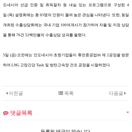
도네시아 선급 인증 및 취득절차 등 내실 있는 프로그램으로 구성된
4
일
(
목
)
설명회에는 총
93
명의 인원이 몰려 높은 관심을 나타냈다
.
또한
,
동일
개최된 수출상담회에는 국내 기업
100
여개사가 참가하여 자율 및 지정 상담
을 통해
76
건
52
백만불의 수출상담 성과를 올렸다
.
5
일
(
금
)
오전에는 인도네시아 초청기업들이 휴먼중공업
㈜
제
2
공장을 방문
하여
LNG
고망간강
Tank
및 방탄고속정 건조 공정을 시찰하였다
.
이전글
목록
다음글
댓글목록
등록된 댓글이 없습니다.